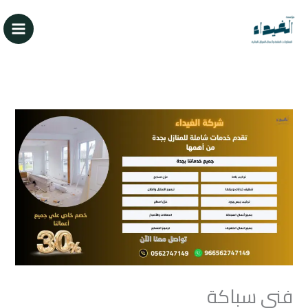
خطي
لى
لمحتوى
فني سباكة