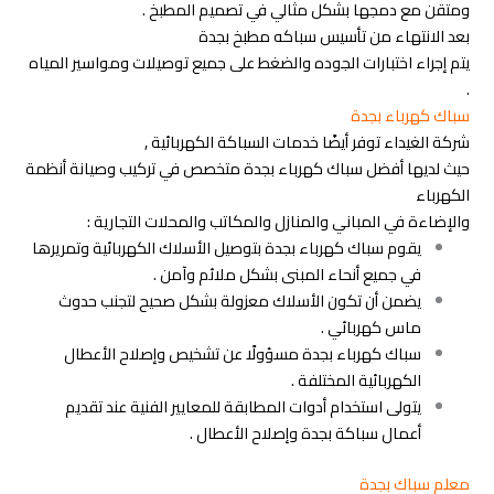
ومتقن مع دمجها بشكل مثالي في تصميم المطبخ .
بعد الانتهاء من تأسيس سباكه مطبخ بجدة
يتم إجراء اختبارات الجوده والضغط على جميع توصيلات ومواسير المياه
.
سباك كهرباء بجدة
شركة الغيداء توفر أيضًا خدمات السباكة الكهربائية ,
حيث لديها أفضل سباك كهرباء بجدة متخصص في تركيب وصيانة أنظمة
الكهرباء
والإضاءة في المباني والمنازل والمكاتب والمحلات التجارية :
يقوم سباك كهرباء بجدة بتوصيل الأسلاك الكهربائية وتمريرها
في جميع أنحاء المبنى بشكل ملائم وآمن .
يضمن أن تكون الأسلاك معزولة بشكل صحيح لتجنب حدوث
ماس كهربائي .
سباك كهرباء بجدة مسؤولًا عن تشخيص وإصلاح الأعطال
الكهربائية المختلفة .
يتولى استخدام أدوات المطابقة للمعايير الفنية عند تقديم
أعمال سباكة بجدة وإصلاح الأعطال .
معلم سباك بجدة