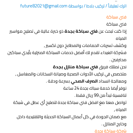
اترك تعليقاً
/
تركيب بلاط
/ بواسطة
future82021@gmail.com
فني سباكة
فني سباكة
إذا كنت تبحث عن
فني سباكة بجدة
ذو خبرة عالية في تصليح مواسير
المياه
وكشف تسربات الحمامات والمطابخ دون تكسير ,
فشركة الغيداء تقدم لك أفضل خدمات السباكة المنزلية بأيدي سباكين
محترفين .
نحن نمتلك فريق
فني سباكة منازل بجدة
متخصص في تركيب الأدوات الصحية وصيانة السخانات والمغاسل ,
ومعالجة انسداد
الصرف الصحي
بسرعة ودقة .
نوفر أيضا خدمة سباك بجدة 24 ساعة
تنافسية تبدأ من 99 ريال فقط .
تواصل معنا مغ افضل فني سباكة بجدة لتصليح أي عطل في شبكة
المياه ,
مع ضمان الجودة في كل أعمال السباكة الحديثة والتقليدية داخل
وخارج المنازل .
شركة سباكة بجدة